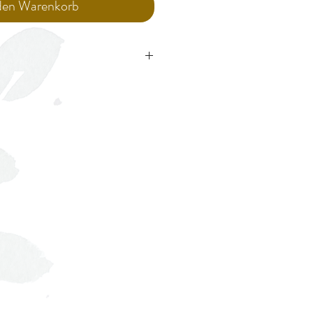
 den Warenkorb
 Gebrauch im Wasser legen und einen
Pinsel wirbeln bis die Schutzschicht
 hat. Nicht rupfen oder ziehen. Man
püren ob die Schutzschicht sich
. Pinsel nach Gebrauch gut ausspühlen
e tröcknen lassen.