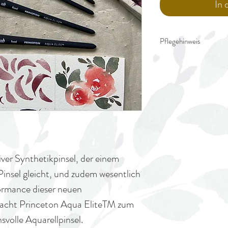
In
Pflegehinweis
Der Pinsel beim ersten
kleinen Moment geben. 
sich komplett aufgelöst
kann mit den Fingern s
komplett aufgelöst hat
und in horizontaler Lag
iver Synthetikpinsel, der
einem
insel gleicht, und
zudem wesentlich
rformance
dieser neuen
acht Princeton
Aqua Elite
TM
zum
hsvolle
Aquarellpinsel.